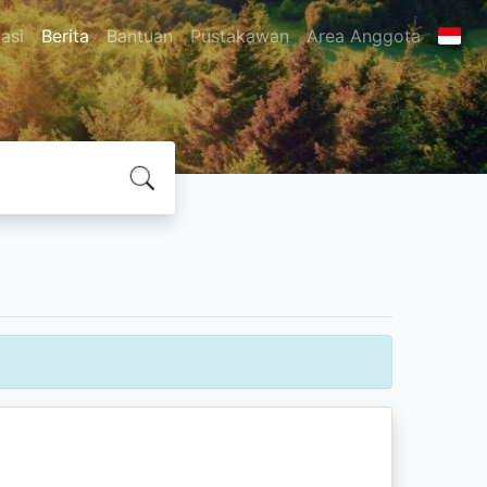
asi
Berita
Bantuan
Pustakawan
Area Anggota