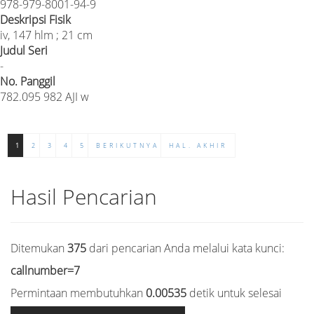
978-979-8001-94-9
Deskripsi Fisik
iv, 147 hlm ; 21 cm
Judul Seri
-
No. Panggil
782.095 982 AJI w
1
2
3
4
5
BERIKUTNYA
HAL. AKHIR
Hasil Pencarian
Ditemukan
375
dari pencarian Anda melalui kata kunci:
callnumber=7
Permintaan membutuhkan
0.00535
detik untuk selesai