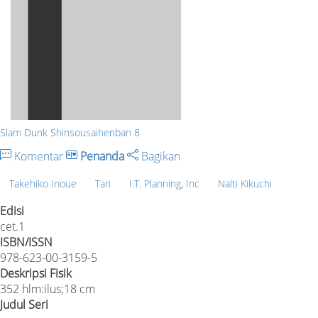
Slam Dunk Shinsousaihenban 8
Komentar
Penanda
Bagikan
Takehiko Inoue
Tari
I.T. Planning, Inc
Nalti Kikuchi
Edisi
cet.1
ISBN/ISSN
978-623-00-3159-5
Deskripsi Fisik
352 hlm:ilus;18 cm
Judul Seri