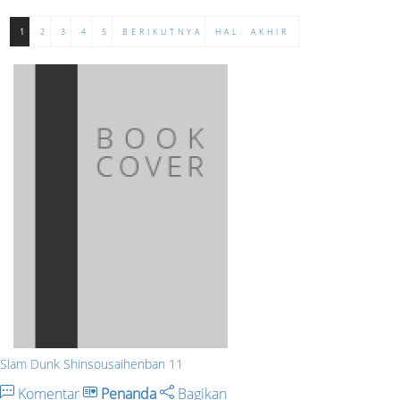
1
2
3
4
5
BERIKUTNYA
HAL. AKHIR
Slam Dunk Shinsousaihenban 11
Komentar
Penanda
Bagikan