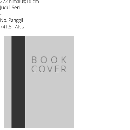
272 hlm:ilus;18 cm
Judul Seri
-
No. Panggil
741.5 TAK s