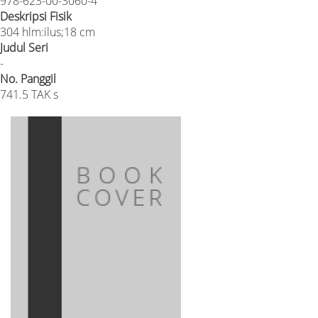
978-623-00-3060-4
Deskripsi Fisik
304 hlm:ilus;18 cm
Judul Seri
-
No. Panggil
741.5 TAK s