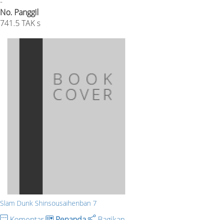
-
No. Panggil
741.5 TAK s
Slam Dunk Shinsousaihenban 7
Komentar
Penanda
Bagikan