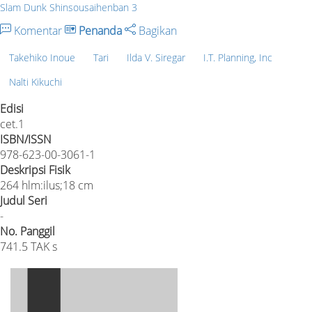
Slam Dunk Shinsousaihenban 3
Komentar
Penanda
Bagikan
Takehiko Inoue
Tari
Ilda V. Siregar
I.T. Planning, Inc
Nalti Kikuchi
Edisi
cet.1
ISBN/ISSN
978-623-00-3061-1
Deskripsi Fisik
264 hlm:ilus;18 cm
Judul Seri
-
No. Panggil
741.5 TAK s