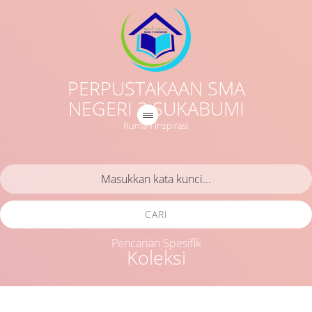
PERPUSTAKAAN SMA
NEGERI 2 SUKABUMI
Rumah Inspirasi
CARI
Pencarian Spesifik
Koleksi