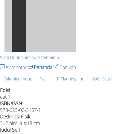
Slam Dunk Shinsousaihenban 6
Komentar
Penanda
Bagikan
Takehiko Inoue
Tari
I.T. Planning, Inc
Nalti Kikuchi
Edisi
cet.1
ISBN/ISSN
978-623-00-3157-1
Deskripsi Fisik
312 hlm:ilus;18 cm
Judul Seri