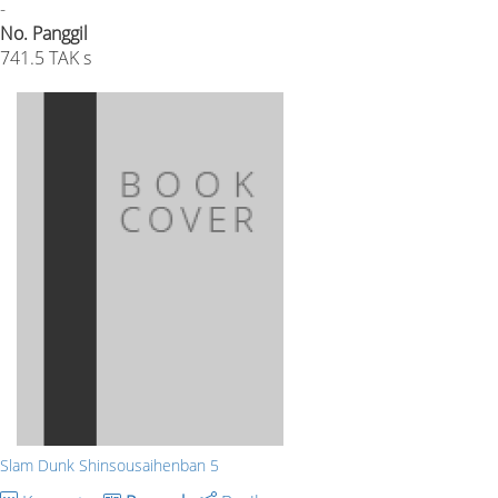
-
No. Panggil
741.5 TAK s
Slam Dunk Shinsousaihenban 5