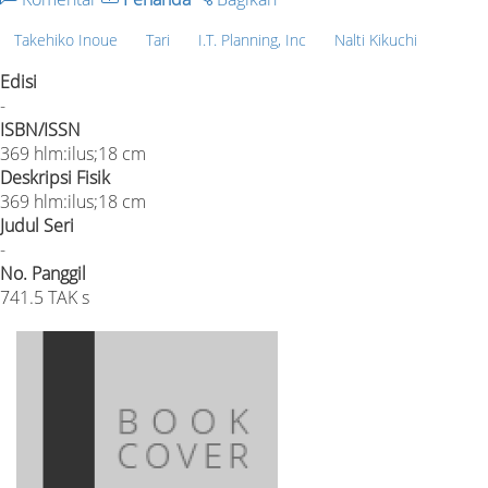
Takehiko Inoue
Tari
I.T. Planning, Inc
Nalti Kikuchi
Edisi
-
ISBN/ISSN
369 hlm:ilus;18 cm
Deskripsi Fisik
369 hlm:ilus;18 cm
Judul Seri
-
No. Panggil
741.5 TAK s