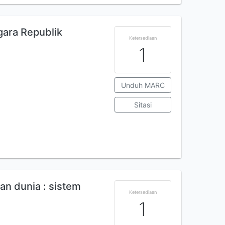
ara Republik
Ketersediaan
1
Unduh MARC
Sitasi
n dunia : sistem
Ketersediaan
1