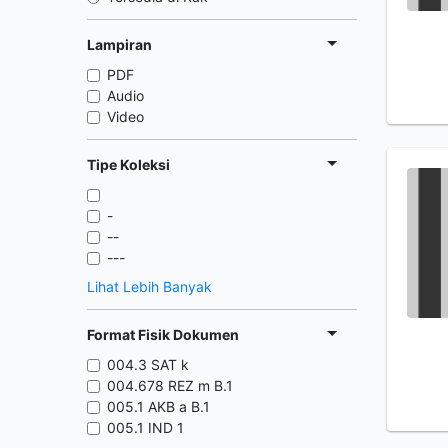
Lampiran
PDF
Audio
Video
Tipe Koleksi
-
--
---
Lihat Lebih Banyak
Format Fisik Dokumen
004.3 SAT k
004.678 REZ m B.1
005.1 AKB a B.1
005.1 IND 1