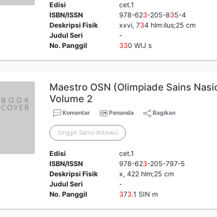
Edisi
cet.1
ISBN/ISSN
978-62
3
-205-8
3
5-4
Deskripsi Fisik
xxvi, 7
3
4 hlm:ilus;25 cm
Judul Seri
-
No. Panggil
3
3
0 WIJ s
Maestro OSN (Olimpiade Sains Nasi
Volume 2
Komentar
Penanda
Bagikan
Singgih Satrio Wibowo
Edisi
cet.1
ISBN/ISSN
978-62
3
-205-797-5
Deskripsi Fisik
x, 422 hlm;25 cm
Judul Seri
-
No. Panggil
3
7
3
.1 SIN m