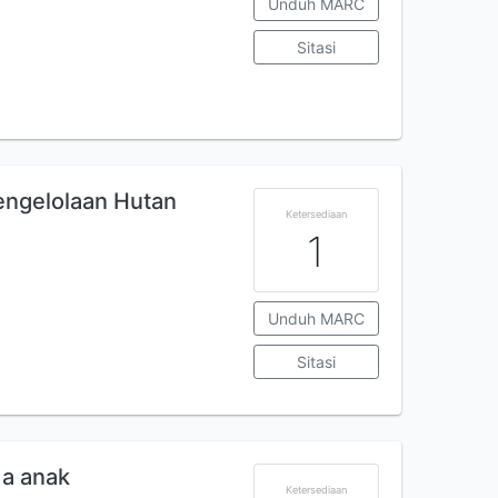
Unduh MARC
Sitasi
engelolaan Hutan
Ketersediaan
1
Unduh MARC
Sitasi
da anak
Ketersediaan