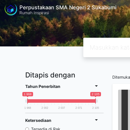
Perpustakaan SMA Negeri 2 Sukabumi
Rumah Inspirasi
Ditapis dengan
Ditemuk
Tahun Penerbitan
1 968
2 105
1 968
2 002
2 037
2 071
2 105
Ketersediaan
Tersedia di Rak