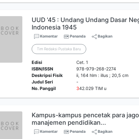
UUD '45 : Undang Undang Dasar Neg
Indonesia 1945
Komentar
Penanda
Bagikan
Tim Redaksi Pustaka Baru
Edisi
Cet. 1
ISBN/ISSN
978-979-268-2274
Deskripsi Fisik
ii, 164 hlm : illus ; 20,5 cm
Judul Seri
-
No. Panggil
3
42.029 TIM u
Kampus-kampus pencetak para jagoa
manajemen pendidikan...
Komentar
Penanda
Bagikan