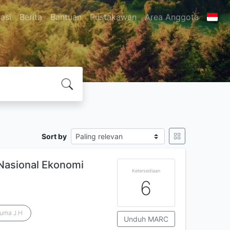
asi
Berita
Bantuan
Pustakawan
Area Anggota
Sort by
Nasional Ekonomi
Ketersediaan
6
suma J.H
Unduh MARC