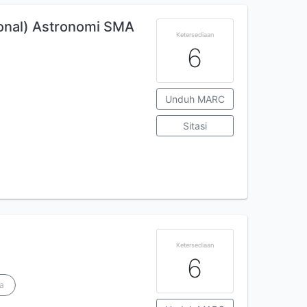
onal) Astronomi SMA
Ketersediaan
6
Unduh MARC
Sitasi
Ketersediaan
6
a