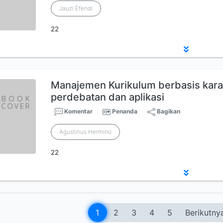
Jauzi Efendi
22
Manajemen Kurikulum berbasis karak
perdebatan dan aplikasi
Komentar
Penanda
Bagikan
Agustinus Hermino
22
1
2
3
4
5
Berikutny