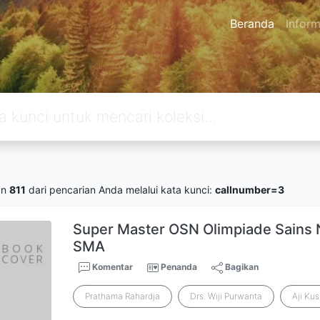
Beranda
Inform
an
811
dari pencarian Anda melalui kata kunci:
callnumber=3
Super Master OSN Olimpiade Sains 
SMA
Komentar
Penanda
Bagikan
Prathama Rahardja
Drs. Wiji Purwanta
Aji Ku