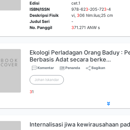
Edisi
cet.1
ISBN/ISSN
978-62
3
-205-72
3
-4
Deskripsi Fisik
vi,
3
06 hlm:ilus;25 cm
Judul Seri
-
No. Panggil
3
71.271 ANW s
Ekologi Perladagan Orang Baduy : P
Berbasis Adat secara berke…
Komentar
Penanda
Bagikan
Johan Iskandar
3
1
Internalisasi jiwa kewirausahaan pa